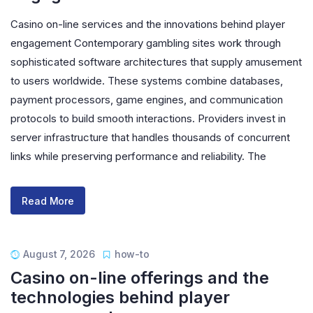
Casino on-line services and the innovations behind player
engagement Contemporary gambling sites work through
sophisticated software architectures that supply amusement
to users worldwide. These systems combine databases,
payment processors, game engines, and communication
protocols to build smooth interactions. Providers invest in
server infrastructure that handles thousands of concurrent
links while preserving performance and reliability. The
Read More
August 7, 2026
how-to
Casino on-line offerings and the
technologies behind player