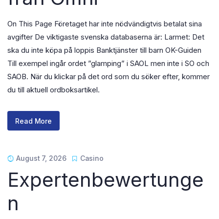
On This Page Företaget har inte nödvändigtvis betalat sina
avgifter De viktigaste svenska databaserna är: Larmet: Det
ska du inte köpa på loppis Banktjänster till barn OK-Guiden
Till exempel ingår ordet ”glamping” i SAOL men inte i SO och
SAOB. När du klickar på det ord som du söker efter, kommer
du till aktuell ordboksartikel.
Read More
August 7, 2026
Casino
Expertenbewertunge
n