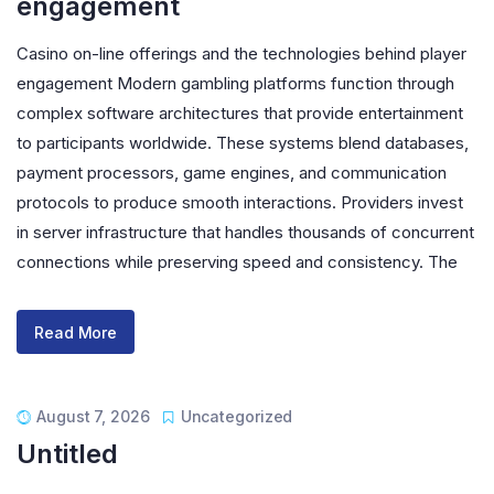
engagement
Casino on-line offerings and the technologies behind player
engagement Modern gambling platforms function through
complex software architectures that provide entertainment
to participants worldwide. These systems blend databases,
payment processors, game engines, and communication
protocols to produce smooth interactions. Providers invest
in server infrastructure that handles thousands of concurrent
connections while preserving speed and consistency. The
Read More
August 7, 2026
Uncategorized
Untitled